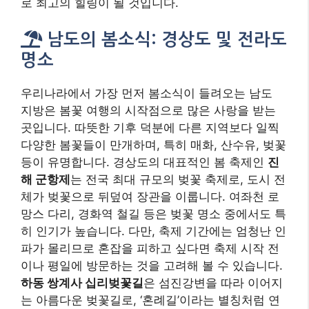
망스 다리, 경화역 철길 등은 벚꽃 명소 중에서도 특
히 인기가 높습니다. 다만, 축제 기간에는 엄청난 인
파가 몰리므로 혼잡을 피하고 싶다면 축제 시작 전
이나 평일에 방문하는 것을 고려해 볼 수 있습니다.
하동 쌍계사 십리벚꽃길
은 섬진강변을 따라 이어지
는 아름다운 벚꽃길로, ‘혼례길’이라는 별칭처럼 연
인들에게 특히 인기가 많습니다. 화개장터와 함께
둘러보기 좋은 코스입니다.
전라도 지역 역시 남도 특유의 아름다운 봄꽃 명소
들을 자랑합니다.
광양 매화마을
은 섬진강변을 따라
하얀 매화꽃이 구름처럼 피어나는 곳으로, 매년 3월
초중순에 열리는 매화축제는 봄의 시작을 알리는
대표적인 축제입니다. 청매실농원을 중심으로 펼쳐
지는 매화의 향연은 마치 무릉도원에 온 듯한 착각
을 불러일으킵니다.
구례 산수유마을
은 지리산 자락
에 위치하며, 마을 전체가 노란 산수유꽃으로 뒤덮