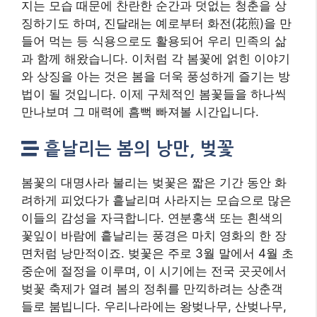
지는 모습 때문에 찬란한 순간과 덧없는 청춘을 상
징하기도 하며, 진달래는 예로부터 화전(花煎)을 만
들어 먹는 등 식용으로도 활용되어 우리 민족의 삶
과 함께 해왔습니다. 이처럼 각 봄꽃에 얽힌 이야기
와 상징을 아는 것은 봄을 더욱 풍성하게 즐기는 방
법이 될 것입니다. 이제 구체적인 봄꽃들을 하나씩
만나보며 그 매력에 흠뻑 빠져볼 시간입니다.
흩날리는 봄의 낭만, 벚꽃
봄꽃의 대명사라 불리는 벚꽃은 짧은 기간 동안 화
려하게 피었다가 흩날리며 사라지는 모습으로 많은
이들의 감성을 자극합니다. 연분홍색 또는 흰색의
꽃잎이 바람에 흩날리는 풍경은 마치 영화의 한 장
면처럼 낭만적이죠. 벚꽃은 주로 3월 말에서 4월 초
중순에 절정을 이루며, 이 시기에는 전국 곳곳에서
벚꽃 축제가 열려 봄의 정취를 만끽하려는 상춘객
들로 붐빕니다. 우리나라에는 왕벚나무, 산벚나무,