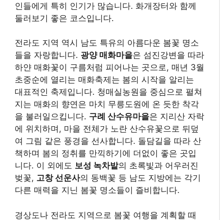
여 그림 같은 풍경을 선사합니다. 돌담길을 따라 산
책하며 봄의 정취를 만끽하기에 더없이 좋은 곳입
니다. 이 외에도
보성 녹차밭
의 초록빛과 어우러진
벚꽃,
고창 선운사
의 동백꽃 등 남도 지방에는 각기
다른 매력을 지닌 봄꽃 명소들이 즐비합니다.
경상도나 전라도 지역으로 봄꽃 여행을 계획할 때
는 개화 시기를 가장 먼저 확인해야 합니다. 남부 지
방은 3월 초부터 봄꽃 소식이 들려오므로, 벚꽃을
기준으로 한다면 3월 말에서 4월 초가 절정인 경우
가 많습니다. 하지만 매화나 산수유는 그보다 이른
시기에 피므로, 보고 싶은 꽃의 종류에 맞춰 여행 시
기를 정해야 합니다. KTX나 고속버스를 이용하면
주요 도시까지 편리하게 이동할 수 있으며, 현지에
서는 렌터카나 대중교통을 이용하여 명소를 둘러볼
수 있습니다. 남도 음식은 여행의 또 다른 즐거움이
므로, 봄꽃 구경과 함께 지역 특색 음식을 맛보는 것
도 잊지 마세요. 섬진강 재첩국, 광양 불고기, 구례