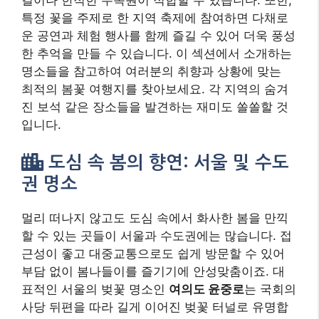
멀리 떠나지 않고도 도심 속에서 화사한 봄을 만끽
할 수 있는 곳들이 서울과 수도권에는 많습니다. 접
근성이 좋고 대중교통으로도 쉽게 방문할 수 있어
부담 없이 봄나들이를 즐기기에 안성맞춤이죠. 대
표적인 서울의 벚꽃 명소인
여의도 윤중로
는 국회의
사당 뒤편을 따라 길게 이어진 벚꽃 터널로 유명합
니다. 매년 봄이면 ‘영등포 여의도 봄꽃축제’가 열려
다양한 볼거리와 먹거리를 즐길 수 있지만, 그만큼
인파가 몰리는 점은 감안해야 합니다. 좀 더 여유롭
게 벚꽃을 즐기고 싶다면
서울숲
이나
올림픽공원
을
추천합니다. 넓은 공원에 조성된 벚꽃길과 다양한
봄꽃들을 함께 감상할 수 있으며, 피크닉을 즐기기
에도 좋습니다. 특히 서울숲은 사슴 방사장 주변의
벚꽃과 튤립 정원이 아름답기로 소문나 있습니다.
벚꽃 외에도 다양한 봄꽃을 만나고 싶다면 경기도
의 수목원이나 공원을 방문해 보세요.
부천 원미산
진달래 동산
은 산 전체가 분홍빛 진달래로 뒤덮여