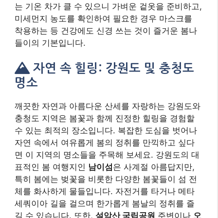
자연 속에서 여유롭게 봄의 정취를 만끽하고 싶다
면 이 지역의 명소들을 주목해 보세요. 강원도의 대
표적인 봄 여행지인
남이섬
은 사계절 아름답지만,
특히 봄에는 벚꽃을 비롯한 다양한 봄꽃들이 섬 전
체를 화사하게 물들입니다. 자전거를 타거나 메타
세쿼이아 길을 걸으며 한가롭게 봄날의 정취를 즐
길 수 있습니다. 또한,
설악산 국립공원
주변이나
오
대산 국립공원
월정사 전나무 숲길 등에서는 벚꽃뿐
만 아니라 산목련, 얼레지 등 청정한 자연 속에서 피
어나는 야생 봄꽃들을 만나는 특별한 경험을 할 수
있습니다.
충청도 지역 역시 매력적인 봄꽃 명소들을 품고 있
습니다.
계룡산 국립공원
은 봄이 되면 동학사 계곡
을 따라 화려한 벚꽃 터널이 장관을 이룹니다. 신록
이 우거진 계곡과 어우러진 벚꽃 풍경은 탄성을 자
아내게 합니다.
서산 유기방 가옥
의 수선화는 최근
SNS를 통해 입소문을 타며 새로운 봄꽃 명소로 떠