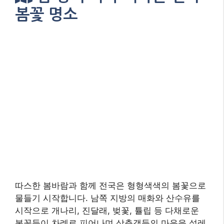
봄꽃 명소
따스한 봄바람과 함께 전국은 형형색색의 봄꽃으로
물들기 시작합니다. 남쪽 지방의 매화와 산수유를
시작으로 개나리, 진달래, 벚꽃, 튤립 등 다채로운
봄꽃들이 차례로 피어나며 상춘객들의 마음을 설레
게 합니다. 어디로 가야 만개한 봄꽃의 아름다움을
제대로 만끽할 수 있을까요? 이 섹션에서는 대한민
국 방방곡곡에 숨겨진, 혹은 이미 유명세를 떨치고
있는 봄꽃 명소들을 지역별로 나누어 소개합니다.
서울 근교의 접근성 좋은 공원부터 시작하여, 각 지
방의 특색 있는 봄꽃 축제와 숨겨진 아름다운 장소
까지, 여러분의 봄나들이 계획에 영감을 줄 만한 곳
들을 엄선했습니다. 각 명소의 특징과 함께 방문하
기 좋은 시기, 주변 볼거리 등의 정보를 제공하여 더
욱 알찬 여행이 될 수 있도록 돕겠습니다.