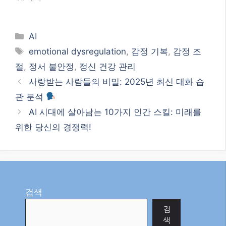
내면, 어떻게 이해하고 다
내면 이해하기: 2025년 최
가갈까요?
신 트렌드와 대처법
10월 21, 2025
10월 11, 2025
"AI"에서
"AI"에서
감정 기복이 심한 사람의
내면 이해하기: 2025년 최
신 트렌드와 함께
10월 16, 2025
"AI"에서
Categories
AI
Tags
emotional dysregulation
,
감정 기복
,
감정 조
절
,
정서 불안정
,
정신 건강 관리