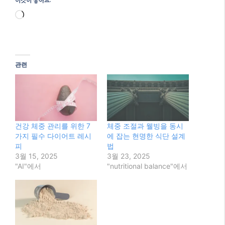
피
법
3월 15, 2025
3월 23, 2025
"AI"에서
"nutritional balance"에서
건강한 다이어트 성공을
위한 현명한 레시피 7선
3월 24, 2025
"AI"에서
Categories
AI
Tags
scientific evidence
,
건강한 체중 관리
,
영양 밸
런스
,
지속 가능한 다이어트
,
현실적인 식단 전략
틱톡 영상 잘 찍는 꿀팁 10가지: 초보자도 쉽게
따라할 수 있는 비법