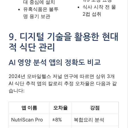
AI 식단 추적 앱의 칼로리 추정 오차율은 다음과 같
습니다:
앱 이름
오차율
강점
NutriScan Pro
±8%
복합요리 분석
FoodLens AI
±12%
실시간 제안 기능
웨어러블 디바이스와의 연동 시스템
애플워치 Ultra 2와 삼성 갤럭시워치 6의 최신 생체
데이터 연동 기능은 기초대사량을 95% 정확도로
측정합니다. 심박수 변이도(HRV) 데이터를 활용한
스트레스-영양 연동 알고리즘은 음식 선택 오류를
60% 감소시킵니다.
종합 전략: 과학적 접근의 실