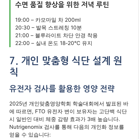
2025년 개인맞춤영양학회 학술대회에서 발표된 바
에 따르면, FTO 유전자 변이 보유자는 고단백 식단
시 일반인 대비 체중 감량 효과가 3배 높습니다.
Nutrigenomix 검사를 통해 다음의 개인화 정보를
얻을 수 있습니다:
효과 증대
유전자 마커
영양 권장사항
율
PPARG
불포화지방산 35%
체지방 감
Pro12Ala
이상 섭취
소 42%
AMY1 copy
저탄수화물 식단 적
대사율 향
number
용
상 37%
생체리듬에 맞춘 식단 조절