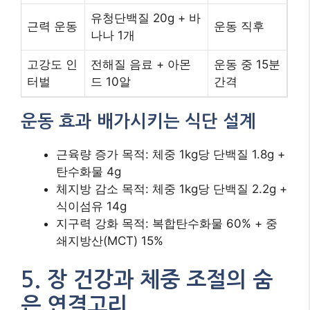
유청단백질 20g + 바
근력 운동
운동 직후
나나 1개
고강도 인
전해질 음료 + 아몬
운동 중 15분
터벌
드 10알
간격
운동 효과 배가시키는 식단 설계
근육량 증가 목적: 체중 1kg당 단백질 1.8g +
탄수화물 4g
체지방 감소 목적: 체중 1kg당 단백질 2.2g +
식이섬유 14g
지구력 강화 목적: 복합탄수화물 60% + 중
쇄지방산(MCT) 15%
5. 장 건강과 체중 조절의 숨
은 연결고리