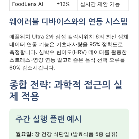
제 적용
주간 실행 플랜 예시
월요일:
장 건강 식단일 (발효식품 5종 섭취)
화요일:
고강도 인터벌 트레이닝 + 단백질 보
충
수요일:
디지털 디톡스 데이 (화면 시간 50%
감소)
목요일:
수면 품질 모니터링 (7시간 30분 목
표)
금요일:
유전자 검사 결과 분석 회의
주말:
신선한 시장 방문 및 식재료 준비
장기적 성공을 위한 3원칙