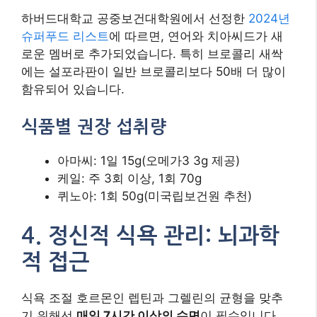
하버드대학교 공중보건대학원에서 선정한
2024년
슈퍼푸드 리스트
에 따르면, 연어와 치아씨드가 새
로운 멤버로 추가되었습니다. 특히 브로콜리 새싹
에는 설포라판이 일반 브로콜리보다 50배 더 많이
함유되어 있습니다.
식품별 권장 섭취량
아마씨: 1일 15g(오메가3 3g 제공)
케일: 주 3회 이상, 1회 70g
퀴노아: 1회 50g(미국립보건원 추천)
4. 정신적 식욕 관리: 뇌과학
적 접근
식욕 조절 호르몬인 렙틴과 그렐린의 균형을 맞추
기 위해선
매일 7시간 이상의 수면
이 필수입니다.