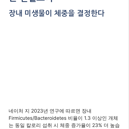
장내 미생물이 체중을 결정한다
네이처 지 2023년 연구에 따르면 장내
Firmicutes/Bacteroidetes 비율이 1.3 이상인 개체
는 동일 칼로리 섭취 시 체중 증가율이 23% 더 높습
니다. 김치, 요구르트, 미소된장 등 발효식품을 매일
3종류 이상 섭취할 경우 유익균 수가 7배 증가한다
는 연구 결과가 있습니다.
장 건강 개선을 위한 3단계 프로그램
1-2주차: 프리바이오틱스(마늘, 양파) +
수분 2L 섭취
3-4주차: 프로바이오틱스(케피어, 낫토)
추가
5-6주차: 폴리페놀 풍부식품(다크초콜