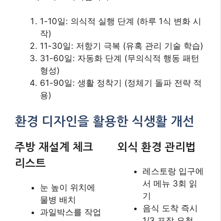
주방 재설계 체크
외식 환경 관리법
리스트
레스토랑 입구에
서 메뉴 3회 읽
눈 높이 위치에
기
물병 배치
음식 도착 즉시
과일박스를 작업
1/3 포장 요청
대 중심에 설치
식사 시작 전 물
유혹식품은 불투
2컵 섭취
명 용기 보관
9. 디지털 기술을 활용한 현대
적 식단 관리
AI 영양 분석 앱의 정확도 비교
2024년 모바일헬스 저널 연구에 따르면 상위 3개