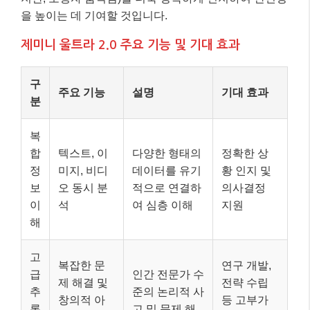
을 높이는 데 기여할 것입니다.
제미니 울트라 2.0 주요 기능 및 기대 효과
구
주요 기능
설명
기대 효과
분
복
합
텍스트, 이
다양한 형태의
정확한 상
정
미지, 비디
데이터를 유기
황 인지 및
보
오 동시 분
적으로 연결하
의사결정
이
석
여 심층 이해
지원
해
고
복잡한 문
연구 개발,
급
인간 전문가 수
제 해결 및
전략 수립
추
준의 논리적 사
창의적 아
등 고부가
론
고 및 문제 해