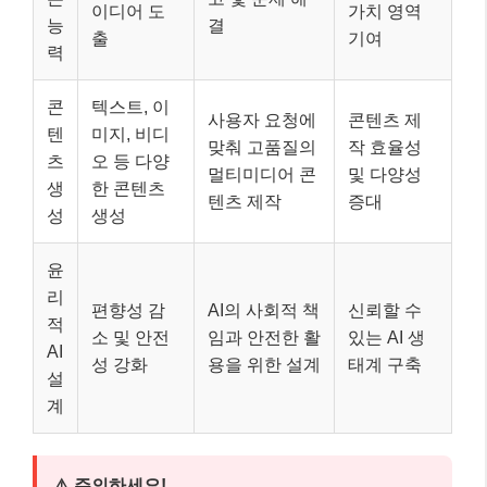
이디어 도
가치 영역
능
결
출
기여
력
콘
텍스트, 이
사용자 요청에
콘텐츠 제
텐
미지, 비디
맞춰 고품질의
작 효율성
츠
오 등 다양
멀티미디어 콘
및 다양성
생
한 콘텐츠
텐츠 제작
증대
성
생성
윤
리
편향성 감
AI의 사회적 책
신뢰할 수
적
소 및 안전
임과 안전한 활
있는 AI 생
AI
성 강화
용을 위한 설계
태계 구축
설
계
⚠️ 주의하세요!