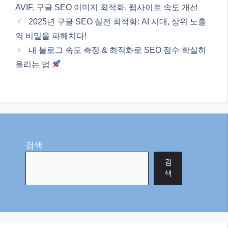
2026년, 구글 SEO를 위한
블로그 콘텐츠 최적화 전
략: 살아남는 블로그는 무
엇이 다른가?
6월 19, 2026
"AI"에서
Categories
AI
Tags
ALT 태그
,
Core Web Vitals
,
image SEO
,
WebP
AVIF
,
구글 SEO 이미지 최적화
,
웹사이트 속도 개선
2025년 구글 SEO 실전 최적화: AI 시대, 상위 노출
의 비밀을 파헤치다!
내 블로그 속도 측정 & 최적화로 SEO 점수 확실히
올리는 법