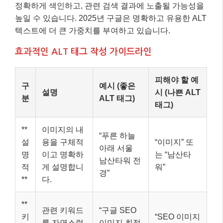
정확하게 색인하고, 관련 검색 결과에 노출될 가능성을
높일 수 있습니다. 2025년 구글은 명확하고 유용한 ALT
텍스트에 더 큰 가중치를 부여하고 있습니다.
효과적인 ALT 태그 작성 가이드라인
피해야 할 예
구
예시 (좋은
설명
시 (나쁜 ALT
분
ALT 태그)
태그)
**
이미지의 내
“푸른 하늘
설
용을 구체적
“이미지” 또
아래 서울
명
이고 명확하
는 “남산타
남산타워 전
적
게 설명합니
워”
경”
**
다.
**
관련 키워드
“구글 SEO
키
“SEO 이미지
를 자연스럽
이미지 최적