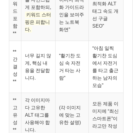
워
최적화 ALT
게 포함하되,
화 가이드라
드
태그 속도 개
키워드 스터
인을 보여주
포
선 구글
핑은 피합니
는 노트북
함
SEO”
다.
화면”
**
“아침 일찍
**
너무 길지 않
“활기찬 도
활기찬 도심
간
게, 핵심 내
심 속 자전
에서 자전거
결
용을 전달합
거 타는 사
를 타고 출근
성
니다.
람”
하는 남자의
**
모습”
**
각 이미지마
모든 제품 이
고
다 고유한
(각 이미지
미지에 “최신
유
ALT 태그를
에 맞는 고
스마트폰”이
성
사용해야 합
유한 설명)
라고만 작성
**
니다.