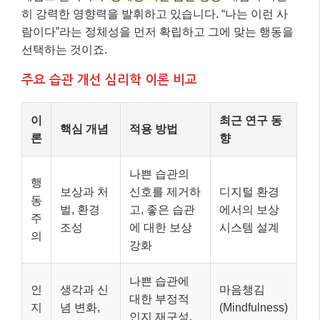
히 강력한 영향력을 발휘하고 있습니다. “나는 이런 사
람이다”라는 정체성을 먼저 확립하고 그에 맞는 행동을
선택하는 것이죠.
주요 습관 개선 심리학 이론 비교
이
최근 연구 동
핵심 개념
적용 방법
론
향
나쁜 습관의
행
보상과 처
신호를 제거하
디지털 환경
동
벌, 환경
고, 좋은 습관
에서의 보상
주
조성
에 대한 보상
시스템 설계
의
강화
나쁜 습관에
인
생각과 신
마음챙김
대한 부정적
지
념 변화,
(Mindfulness)
인지 재구성,