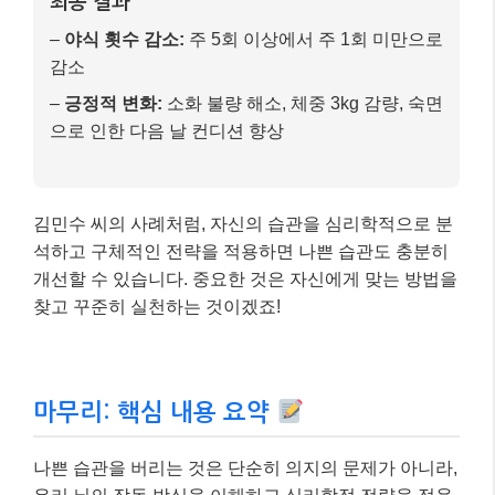
“만약 TV에서 야식 광고가 나오면, 나는 즉시 채
널을 돌리거나 잠시 자리에서 일어날 것이다.”
냉장고에 건강한 간식(과일, 견과류)만 비치하
고, 배달 앱은 삭제하거나 알림을 꺼두었습니다.
3)
대체 행동 및 보상 변경:
야식 대신 따뜻한 차 마시기, 가벼운 독서, 명상,
배우자와 대화하기 등으로 루틴을 바꿨습니다.
야식을 참아낸 날에는 다음 날 아침 좋아하는 음
악을 들으며 출근하거나, 주말에 영화를 보는 등
건강한 보상을 스스로에게 주었습니다.
최종 결과
–
야식 횟수 감소:
주 5회 이상에서 주 1회 미만으로
감소
–
긍정적 변화:
소화 불량 해소, 체중 3kg 감량, 숙면
으로 인한 다음 날 컨디션 향상