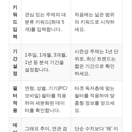
키
워
관심 있는 주제의 대
처음에는 넓은 범위
드
분류 키워드(최대 5
의 키워드로 시작하
입
개)를 입력합니다.
세요.
력
기
시즌성 주제는 1년 단
1주일, 1개월, 3개월,
간
위로, 최신 트렌드는
1년 등 분석 기간을
설
짧은 기간으로 확인
설정합니다.
정
하세요.
필
연령, 성별, 기기(PC/
타겟 독자층에 맞는
터
모바일) 필터를 적용
필터를 적용하여 맞
적
하여 세분화된 데이
춤형 정보를 얻으세
용
터를 확인합니다.
요.
데
그래프 추이, 연관 검
단순 수치보다 ‘왜’ 이