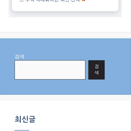
9월 11, 2025
"AI"에서
Categories
AI
Tags
Naver DataLab
,
seo 최적화
,
네이버 데이
터랩
,
블로그 주제 선정
네이버 크리에이터 어드바이저로 블로그
키워드 찾는 완벽 가이드
구글 트렌드 2025: 뜨는 키워드로 애드센
스 수익 극대화하는 최신 전략