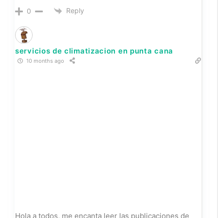
Kaydence Hahn
9 months ago
Great post — I found the examples really helpful.
Thanks for sharing!
Reply
0
https://backlinkcidayii.blogspot.com/
9 months ago
Escort Dating for Click:
https://helboy.yenibayanlar.com/kategori/erzurum-
escort/askale-escort/
Reply
0
دردشة فلسطين
9 months ago
إذا كنت تبحث عن تجربة مميزة في شات بدون تسجيل توفر لك