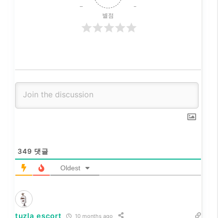
별점
349
댓글
Oldest
tuzla escort
10 months ago