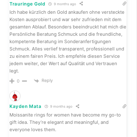
und war sehr zufrieden mit dem gesamten Ablauf.
Besonders beeindruckt hat mich die Barrenankauf
und die freundliche, kompetente Beratung im
Kostenlose Schmuckbewertung. Alles verlief
transparent, professionell und zu einem fairen Preis.
Ich empfehle diesen Service jedem weiter, der Wert
auf Qualität und Vertrauen legt.
Reply
0
48000 Delay Krem
9 months ago
48000 Delay Krem, cinsel performansı artırmak
amacıyla tasarlanmış bir üründür.
Reply
0
شات فلسطين
9 months ago