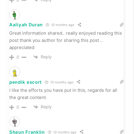
I like the efforts you have put in this, regards for all
the great content.
Reply
0
Shaun Franklin
10 months ago
This blog is such a hidden gem I stumbled upon it by
chance and now I’m completely hooked!
Reply
0
kartal escort
10 months ago
There is definately a lot to find out about this subject.
I like all the points you made
Reply
0