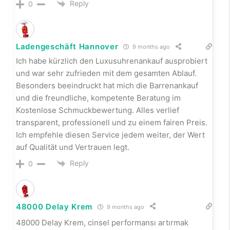
إذا كنت تبحث عن تجربة مميزة في شات جوال فلسطين توفر
لك التواصل مع الأصدقاء والتعارف مع أشخاص جدد من مختلف
أنحاء فلسطين، فإن منصتنا تقدم لك كل ما تحتاجه. يمكنك الآن
الانضمام بسهولة إلى شات فلسطيني مجاني والاستمتاع
بمحادثات آمنة وسريعة. استكشف الغرف المتنوعة وشارك في
النقاشات الممتعة عبر Chat palestine. جرب الخدمة الآن من
خلال هذا الرابط:
https://play.google.com/store/apps/details?
id=com.chat.chatpaestine&pli=1
شات فلسطين للجوال
شات صوتي فلسطيني دردشة فلسطين
Reply
0
افضل دبس تمر
9 months ago
في عالم الضيافة العربية، لا شيء يضاهي روعة تمر رزيز
سفسيف، تمر بضمان الجودة، تمر النخبة للضيافة الراقية،
طلب تمور بالجملة، الذهب الأحمر الحساوي، تمر معبأ بإتقان،