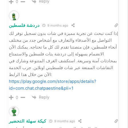
من المعروف أن التمور ليست مجرد طعام، بل هي إرث ثقافي
يعكس كرم الضيافة العربية وأصالة المذاق الفريد. كما أن
الطلب المتزايد على هذه المنتجات جعلها خياراً مثالياً
للمناسبات الخاصة والاحتفالات، لتكون دائماً حاضرة على
الموائد. إن تمور للضيافة الفاخرة يعكس تميز الإنتاج المحلي
وجودته. إن متجر تمور أونلاين موثوق يعكس تميز الإنتاج
المحلي وجودته.
Reply
0
Willie George
9 months ago
I am truly thankful to the owner of this web site who
has shared this fantastic piece of writing at at this
place.
Reply
0