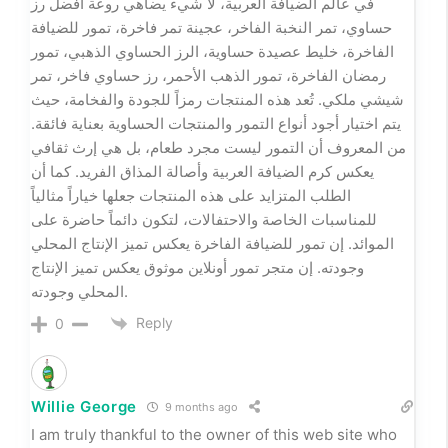
Halle Cook
9 months ago
I like the efforts you have put in this, regards for all
the great content.
Reply
0
CLOUD STORAGE
9 months ago
Rainx Drive is the Best Cloud Storage Platform
Reply
0
Trauringe Gold
9 months ago
Ich habe kürzlich den Gold ankaufen ohne versteckte
Kosten ausprobiert und war sehr zufrieden mit dem
gesamten Ablauf. Besonders beeindruckt hat mich die
Persönliche Beratung Schmuck und die freundliche,