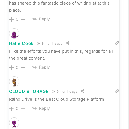
kompetente Beratung im Sonderanfertigungen
Schmuck. Alles verlief transparent, professionell und
zu einem fairen Preis. Ich empfehle diesen Service
jedem weiter, der Wert auf Qualität und Vertrauen
legt.
Reply
0
Kayden Mata
9 months ago
Moissanite rings for women have become my go-to
gift idea. They’re elegant and meaningful, and
everyone loves them.
Reply
0
Ladengeschäft Hannover
9 months ago
Ich habe kürzlich den Luxusuhrenankauf ausprobiert