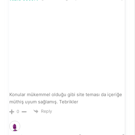
Konular mükemmel olduğu gibi site teması da içeriğe
müthiş uyum sağlamış. Tebrikler
Reply
0
pendik escort
10 months ago
Very well presented. Every quote was awesome and
thanks for sharing the content. Keep sharing and
keep motivating others.
Reply
0
Ruth Ariana Jordyn Kemp
10 months ago
Let me know what type of content you’d like to see
more of in the future!
Reply
0