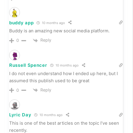
Reply
0
Lyric Day
10 months ago
This is one of the best articles on the topic I’ve seen
recently.
Reply
0
servicios de climatizacion en punta cana
10 months ago
Hola a todos, me encanta leer las publicaciones de
este sitio web para actualizarlas regularmente.
Contienen contenido interesante.
Reply
0