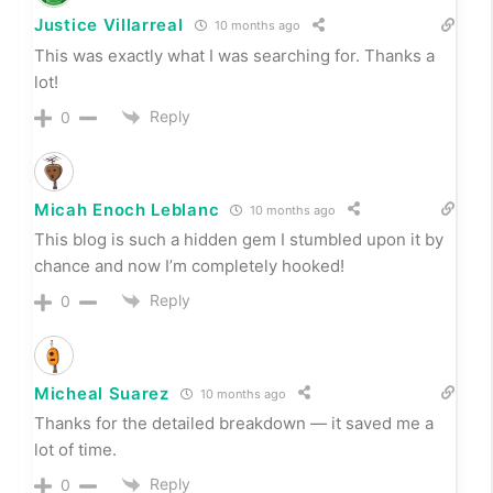
Micheal Suarez
10 months ago
Thanks for the detailed breakdown — it saved me a
lot of time.
Reply
0
buddy app
10 months ago
Buddy is an amazing new social media platform.
Reply
0
Russell Spencer
10 months ago
I do not even understand how I ended up here, but I
assumed this publish used to be great