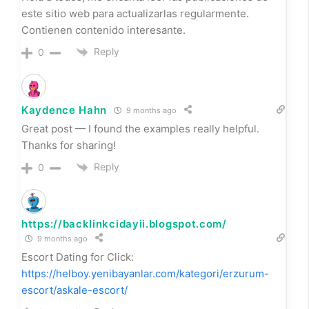
التواصل مع الأصدقاء والتعارف مع أشخاص جدد من مختلف
أنحاء فلسطين، فإن منصتنا تقدم لك كل ما تحتاجه. يمكنك الآن
الانضمام بسهولة إلى دردشة بنات فلسطين والاستمتاع
بمحادثات آمنة وسريعة. استكشف الغرف المتنوعة وشارك في
النقاشات الممتعة عبر شات فلسطيني اونلاين. جرب الخدمة
الآن من خلال هذا الرابط:
https://play.google.com/store/apps/details?
id=com.chat.chatpaestine&pli=1
Reply
0
كيكة سهلة التحضير
9 months ago
في عالم الضيافة العربية، لا شيء يضاهي روعة أفضل رز
حساوي، تمر النخبة الفاخر، عجينة تمر فاخرة، تمور للضيافة
الفاخرة، خليط عصيدة حساوية، الرز الحساوي الذهبي، تمور
رمضان الفاخرة، تمور الذهب الأحمر، رز حساوي فاخر، تمر
شيشي ملكي. تُعد هذه المنتجات رمزاً للجودة والفخامة، حيث
يتم اختيار أجود أنواع التمور والمنتجات الحساوية بعناية فائقة.