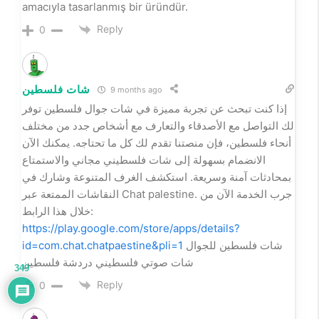
الحسا، تمور المدينة المنورة، لومي حساوي طبيعي، خليط
كيكة التمر. تُعد هذه المنتجات رمزاً للجودة والفخامة، حيث يتم
اختيار أجود أنواع التمور والمنتجات الحساوية بعناية فائقة. من
المعروف أن التمور ليست مجرد طعام، بل هي إرث ثقافي
يعكس كرم الضيافة العربية وأصالة المذاق الفريد. كما أن
الطلب المتزايد على هذه المنتجات جعلها خياراً مثالياً
للمناسبات الخاصة والاحتفالات، لتكون دائماً حاضرة على
الموائد. إن فيتامينات التمر الطبيعية يعكس تميز الإنتاج المحلي
وجودته. إن تمور الذهب الأحمر يعكس تميز الإنتاج المحلي
وجودته.
Reply
0
Marc Thomas
9 months ago
The Prince Group of Events is a great choice to
349
anyone who wants to have wedding planning services
that truly deliver beyond expectations. Their expert
wedding planning team ensures that all the small