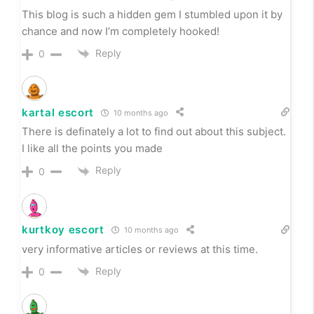
kurtkoy escort
10 months ago
very informative articles or reviews at this time.
Reply
0
Justice Villarreal
10 months ago
This was exactly what I was searching for. Thanks a
lot!
Reply
0
Micah Enoch Leblanc
10 months ago
This blog is such a hidden gem I stumbled upon it by
chance and now I’m completely hooked!
Reply
0