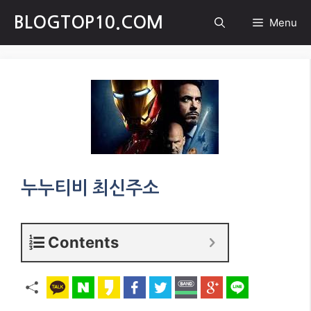
Skip
BLOGTOP10.COM
Menu
to
content
누누티비 최신주소
Contents