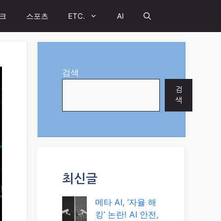
크
스포츠
ETC.
AI
검색
검
색
최신글
메타 AI, ‘자율 해
킹’ 논란! AI 안전,