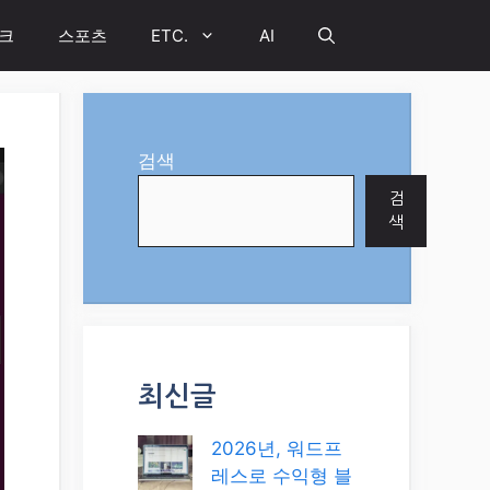
크
스포츠
ETC.
AI
검색
검
색
최신글
2026년, 워드프
레스로 수익형 블