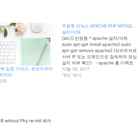
우분투 리눅스 APACHE PHP MYSQL
설치/삭제
[ad_1] 반응형 * apache 설치/삭제
sudo apt-get install apache2 sudo
apt-get remove apache2 (브라우저로
서버 IP 또는 도메인으로 접속하여 정상
설치 여부 확인) - apache 홈 디렉토
s 완벽 입문 가이드: 초보자부터
리 변경 vi
12월 29, 2017
발자까지
/etc/apache2/apache2.conf <= 원하
"Etc."에서
025
는 경로로 변경 vi /etc/apache2/sites-
available/default-ssl.conf
DocumentRoot /var/www/html <= 원
하는 경로로 변경 vi
/etc/apache2/sites-available/000-
default.conf DocumentRoot
/var/www/html <= 원하는…
R wihout Phy re-init 에러