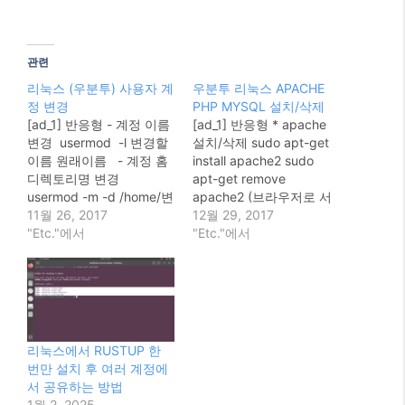
관련
리눅스 (우분투) 사용자 계
우분투 리눅스 APACHE
정 변경
PHP MYSQL 설치/삭제
[ad_1] 반응형 - 계정 이름
[ad_1] 반응형 * apache
변경 usermod -l 변경할
설치/삭제 sudo apt-get
이름 원래이름 - 계정 홈
install apache2 sudo
디렉토리명 변경
apt-get remove
usermod -m -d /home/변
apache2 (브라우저로 서
경할이름 원래이름 -
11월 26, 2017
버 IP 또는 도메인으로 접
12월 29, 2017
SUDO 권한 주기 sudo
"Etc."에서
속하여 정상 설치 여부 확
"Etc."에서
adduser 계정명 sudo 반
인) - apache 홈 디렉토
응형 [ad_2] Source link
리 변경 vi
/etc/apache2/apache2.c
onf <= 원하는 경로로 변
경 vi /etc/apache2/sites-
available/default-
리눅스에서 RUSTUP 한
ssl.conf DocumentRoot
번만 설치 후 여러 계정에
/var/www/html <= 원하
서 공유하는 방법
는 경로로 변경 vi
1월 2, 2025