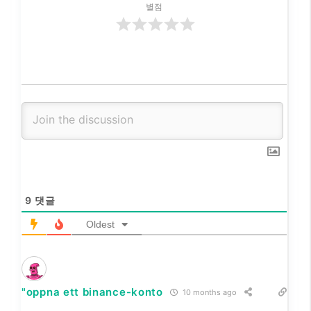
별점
9
댓글
Oldest
"oppna ett binance-konto
10 months ago