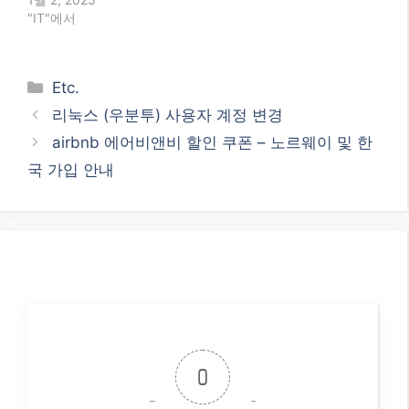
/etc/apache2/sites-
"IT"에서
available/000-
default.conf
DocumentRoot
/var/www/html <= 원하
Categories
Etc.
는…
리눅스 (우분투) 사용자 계정 변경
airbnb 에어비앤비 할인 쿠폰 – 노르웨이 및 한
국 가입 안내
0