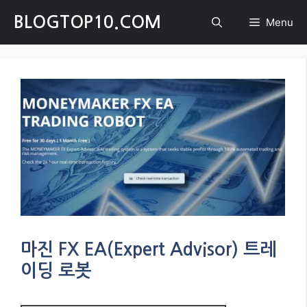
Skip
BLOGTOP10.COM
Menu
to
content
마진 FX EA(Expert Advisor) 트레
이딩 로봇