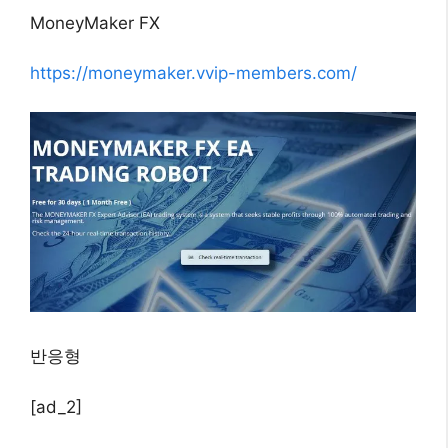
MoneyMaker FX
https://moneymaker.vvip-members.com/
반응형
[ad_2]