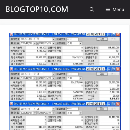
Skip
BLOGTOP10.COM
Menu
to
content