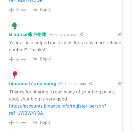
ref=KDN7HDOR
Reply
0
Binance账户创建
4 months ago
Your article helped me a lot, is there any more related
content? Thanks!
Reply
0
binance h"anvisning
3 months ago
Thanks for sharing. I read many of your blog posts,
cool, your blog is very good.
https://accounts.binance.info/register-person?
ref=JW3W4Y3A
Reply
0