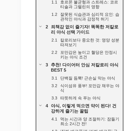
호르몬 불균형과 스트레스: 코르
티솔과 그렐린의 영향
잘못된 식습관과 심리적 요인: 습
관적인 야식과 감정적 허기
죄책감 없이 즐기자! 똑똑한 저칼로
리 야식 선택 가이드
칼로리보다 중요한 것: 영양 성분
따져보기
포만감은 높이고 혈당은 안정시
키는 야식 조건
추천! 다이어터 안심 저칼로리 야식
BEST 5
단백질 듬뿍! 근손실 막는 야식
식이섬유 풍부! 포만감 채우는 야
식
따뜻하게 속 푸는 야식
야식, 이렇게 먹으면 약이 된다! 건
강하게 즐기는 꿀팁
먹는 시간과 양 조절하기: 잠들기
최소 2시간 전!