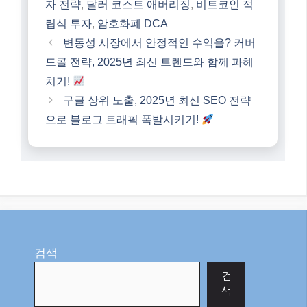
월 100달러로 시작
하는 ETF 장기투자
전략: 소액으로 만드
는 큰 미래!
10월 18, 2025
"AI"에서
Categories
AI
Tags
crypto dollar-cost averaging
,
가상자산 투
자 전략
,
달러 코스트 애버리징
,
비트코인 적
립식 투자
,
암호화폐 DCA
변동성 시장에서 안정적인 수익을? 커버
드콜 전략, 2025년 최신 트렌드와 함께 파헤
치기!
구글 상위 노출, 2025년 최신 SEO 전략