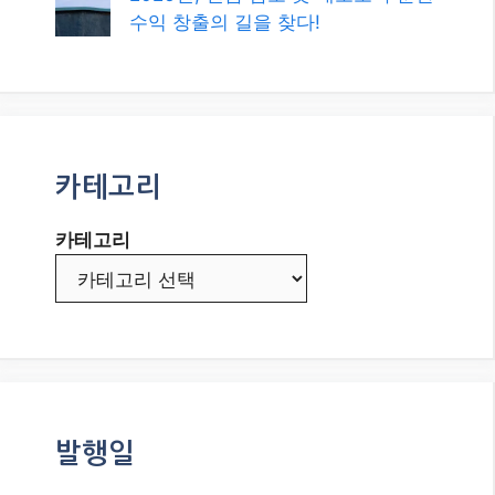
AI 랠리 지속될까? 2026년 8월, 증시
의 핵심 변수와 스마트 투자 전략!
2026년, 블로그로 애드센스 수익 극
대화하는 최신 전략: CPM 전환과 AI
시대의 성공 비법!
2026년 8월, 글로벌 경제의 뜨거운
감자: 인플레이션과 금리 향방은?
초단기 매매의 정수: 암호화폐 스캘
핑으로 수익 극대화하기!
2026년, 현금 담보 풋 매도로 꾸준한
수익 창출의 길을 찾다!