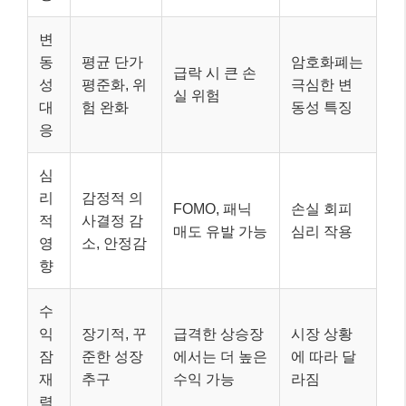
변
동
평균 단가
암호화폐는
급락 시 큰 손
성
평준화, 위
극심한 변
실 위험
대
험 완화
동성 특징
응
심
리
감정적 의
FOMO, 패닉
손실 회피
적
사결정 감
매도 유발 가능
심리 작용
영
소, 안정감
향
수
익
장기적, 꾸
급격한 상승장
시장 상황
잠
준한 성장
에서는 더 높은
에 따라 달
재
추구
수익 가능
라짐
력