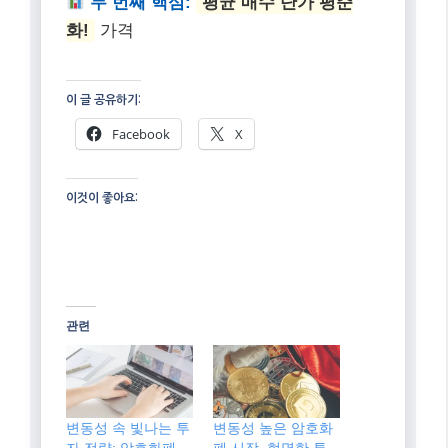
DCA 핵심 요약: 안정적인
암호화폐 투자의 길
첫 번째 핵심:
감정 배제, 규율 있는
투자!
시장 변동성에 흔들리지 않고 꾸준
히 투자하는 습관을 기릅니다.
두 번째 핵심:
평균 매수 단가 평준
화!
가격
이 글 공유하기:
Facebook
X