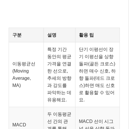
구분
설명
활용 팁
특정 기간
단기 이평선이 장
동안의 평균
기 이평선을 상향
이동평균선
가격을 연결
돌파(골든 크로스)
(Moving
한 선으로,
하면 매수 신호, 하
Average,
추세의 방향
향 돌파(데드 크로
MA)
과 강도를
스)하면 매도 신호
파악하는 데
로 활용할 수 있어
유용해요.
요.
두 이동평균
선 간의 관
MACD 선이 시그
MACD
계를 통해
널 선을 상향 돌파