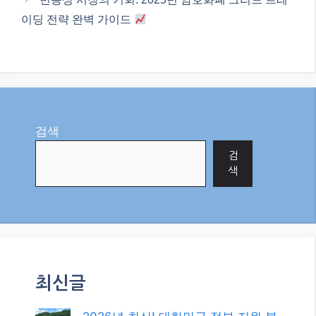
레드 전략으로 안정적인
수익 창출하기
1월 26, 2026
"AI"에서
Categories
AI
Tags
Iron Condor
,
시장 중립 전략
,
아이언 콘도르
,
옵션
매도 전략
,
파생상품 매매기법
2025년, 변동성 높은 FX 시장에서 수익을 창출하는
‘지지 저항 돌파 매매’ 전략
변동성 시장의 기회: 2025년 암호화폐 그리드 트레
이딩 전략 완벽 가이드