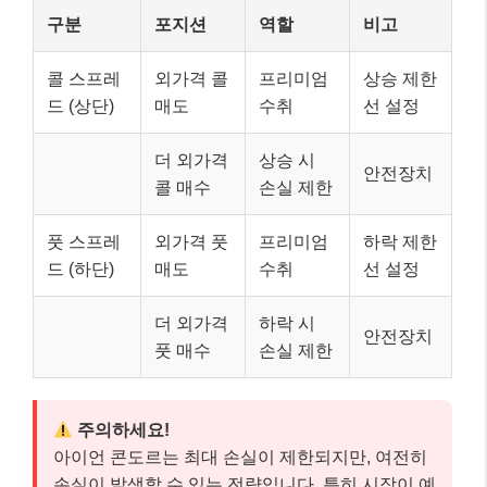
구분
포지션
역할
비고
콜 스프레
외가격 콜
프리미엄
상승 제한
드 (상단)
매도
수취
선 설정
더 외가격
상승 시
안전장치
콜 매수
손실 제한
풋 스프레
외가격 풋
프리미엄
하락 제한
드 (하단)
매도
수취
선 설정
더 외가격
하락 시
안전장치
풋 매수
손실 제한
주의하세요!
아이언 콘도르는 최대 손실이 제한되지만, 여전히
손실이 발생할 수 있는 전략입니다. 특히 시장이 예