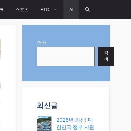
크
스포츠
ETC.
AI
검색
검
색
최신글
2026년 최신! 대
한민국 정부 지원