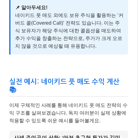
실전 예시: 네이키드 풋 매도 수익 계산
📚
이제 구체적인 사례를 통해 네이키드 풋 매도 전략의 수
익 구조를 살펴보겠습니다. 독자 여러분이 실제 상황에
적용할 수 있도록 쉬운 예시를 들어볼게요.
사례 주인공의 상황: ‘안정 추구형 투자자 김민
준 씨’
기초자산:
A 주식 (현재가 10,000원)
예상:
A 주식 가격이 한 달 내에 9,500원 이하로
떨어지지 않을 것이라고 예상
선택 전략:
행사가 9,500원, 만기 1개월 후인 A
주식 풋옵션 1계약 매도
수취 프리미엄:
1계약당 300원 (옵션 1계약은 보
통 100주를 의미하므로 총 30,000원)