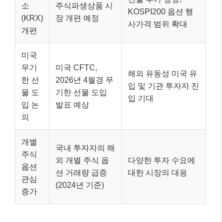
소
주식파생상품 시
KOSPI200 옵션 행
(KRX)
장 개편 예정
사가격 범위 확대
개편
미국
무기
미국 CFTC,
해외 유동성 미국 유
한 선
2026년 4월경 무
입 및 기관 투자자 진
물 도
기한 선물 도입
입 기대
입 논
발표 예상
의
개별
국내 투자자의 해
주식
외 개별 주식 옵
다양한 투자 수요에
옵션
션 거래량 급증
대한 시장의 대응
관심
(2024년 기준)
증가