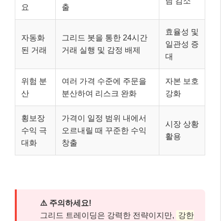
담 감소
요
출
효율성 및
자동화
그리드 봇을 통한 24시간
일관성 증
된 거래
거래 실행 및 감정 배제
대
위험 분
여러 가격 수준에 주문을
자본 보호
산
분산하여 리스크 완화
강화
횡보장
가격이 일정 범위 내에서
시장 상황
수익 극
오르내릴 때 꾸준한 수익
활용
대화
창출
⚠️ 주의하세요!
그리드 트레이딩은 강력한 전략이지만,
강한