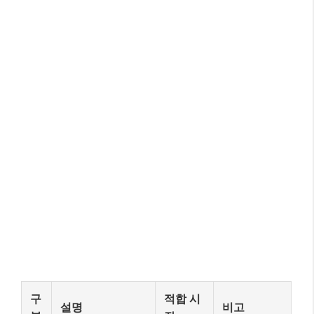
구
적합 시
설명
비고