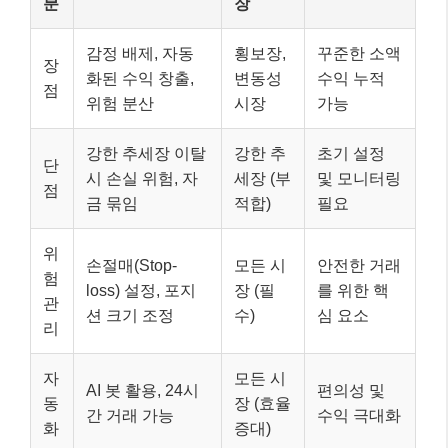
분
장
감정 배제, 자동
횡보장,
꾸준한 소액
장
화된 수익 창출,
변동성
수익 누적
점
위험 분산
시장
가능
강한 추세장 이탈
강한 추
초기 설정
단
시 손실 위험, 자
세장 (부
및 모니터링
점
금 묶임
적합)
필요
위
손절매(Stop-
모든 시
안전한 거래
험
loss) 설정, 포지
장 (필
를 위한 핵
관
션 크기 조정
수)
심 요소
리
자
모든 시
AI 봇 활용, 24시
편의성 및
동
장 (효율
간 거래 가능
수익 극대화
화
증대)