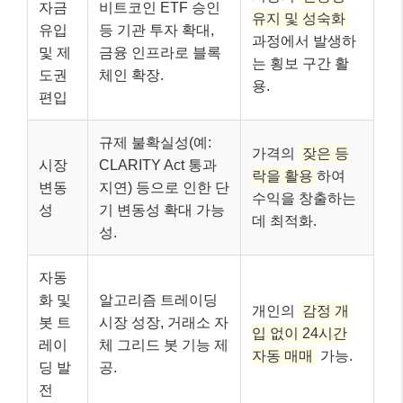
자금
비트코인 ETF 승인
유지 및 성숙화
유입
등 기관 투자 확대,
과정에서 발생하
및 제
금융 인프라로 블록
는 횡보 구간 활
도권
체인 확장.
용.
편입
규제 불확실성(예:
가격의
잦은 등
시장
CLARITY Act 통과
락을 활용
하여
변동
지연) 등으로 인한 단
수익을 창출하는
성
기 변동성 확대 가능
데 최적화.
성.
자동
화 및
알고리즘 트레이딩
개인의
감정 개
봇 트
시장 성장, 거래소 자
입 없이 24시간
레이
체 그리드 봇 기능 제
자동 매매
가능.
딩 발
공.
전