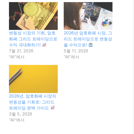
2026년, 암호화폐 시장의
변동성을 기회로: 그리드
트레이딩 완벽 가이드
3월 5, 2026
"AI"에서
Categories
AI
Tags
AI 자동매매 봇
,
crypto grid trading
,
암호화폐
그리드 트레이딩
,
암호화폐 투자 전략
,
횡보장 수익
2026년 7월, 멀티모달 AI의 혁신적인 도약과 미
래 전망
2026년, 당신의 블로그 글을 구글 검색 상위에
노출하는 완벽 가이드!