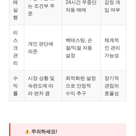
매
24시간 무중단
감정 개
는 조건부 주
실
자동 매매
입 여부
문
행
리
스
백테스팅, 손
체계적
개인 판단에
크
절/익절 자동
인 관리
의존
관
설정
가능성
리
수
시장 상황 및
최적화된 설정
장기적
익
숙련도에 따
으로 안정적
관점의
률
라 편차 큼
수익 추구
효율성
주의하세요!