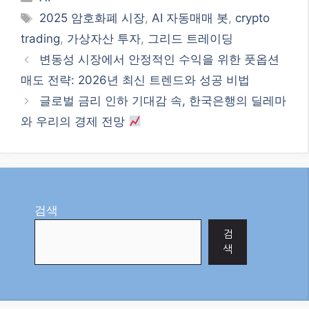
Tags
2025 암호화폐 시장
,
AI 자동매매 봇
,
crypto
trading
,
가상자산 투자
,
그리드 트레이딩
변동성 시장에서 안정적인 수익을 위한 풋옵션
매도 전략: 2026년 최신 트렌드와 성공 비법
글로벌 금리 인하 기대감 속, 한국은행의 딜레마
와 우리의 경제 전망
검색
검
색