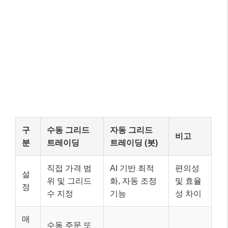
구
수동 그리드
자동 그리드
비고
분
트레이딩
트레이딩 (봇)
직접 가격 범
AI 기반 최적
편의성
설
위 및 그리드
화, 자동 조정
및 효율
정
수 지정
기능
성 차이
매
수동 주문 또