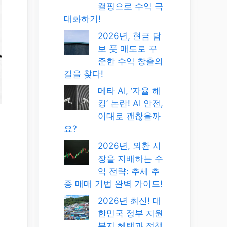
캘핑으로 수익 극
대화하기!
2026년, 현금 담
보 풋 매도로 꾸
준한 수익 창출의
길을 찾다!
메타 AI, ‘자율 해
킹’ 논란! AI 안전,
이대로 괜찮을까
요?
2026년, 외환 시
장을 지배하는 수
익 전략: 추세 추
종 매매 기법 완벽 가이드!
2026년 최신! 대
한민국 정부 지원
복지 혜택과 정책