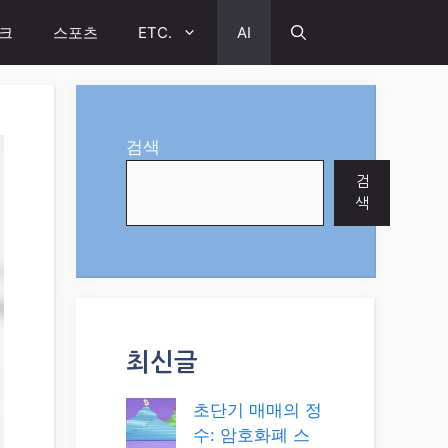
크
스포츠
ETC.
AI
검색
검
색
최신글
초단기 매매의 정
수: 암호화폐 스