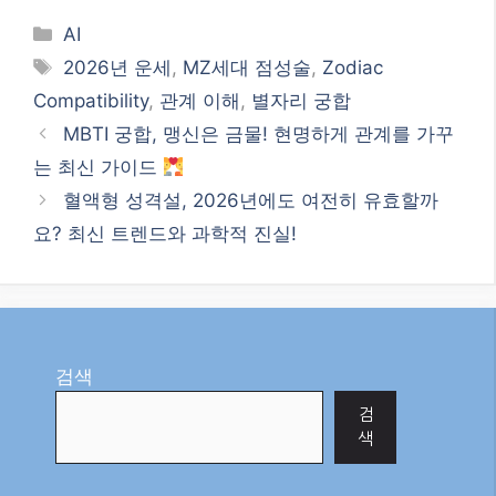
Categories
AI
Tags
2026년 운세
,
MZ세대 점성술
,
Zodiac
Compatibility
,
관계 이해
,
별자리 궁합
MBTI 궁합, 맹신은 금물! 현명하게 관계를 가꾸
는 최신 가이드
혈액형 성격설, 2026년에도 여전히 유효할까
요? 최신 트렌드와 과학적 진실!
검색
검
색