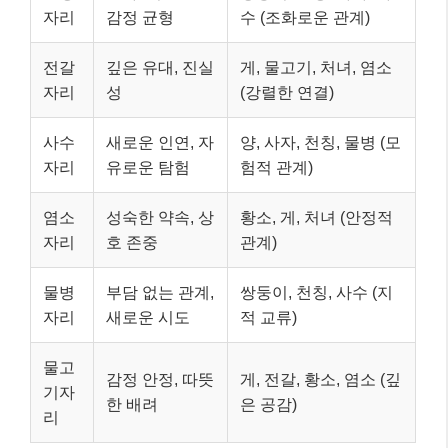
자리
감정 균형
수 (조화로운 관계)
전갈
깊은 유대, 진실
게, 물고기, 처녀, 염소
자리
성
(강렬한 연결)
사수
새로운 인연, 자
양, 사자, 천칭, 물병 (모
자리
유로운 탐험
험적 관계)
염소
성숙한 약속, 상
황소, 게, 처녀 (안정적
자리
호 존중
관계)
물병
부담 없는 관계,
쌍둥이, 천칭, 사수 (지
자리
새로운 시도
적 교류)
물고
감정 안정, 따뜻
게, 전갈, 황소, 염소 (깊
기자
한 배려
은 공감)
리