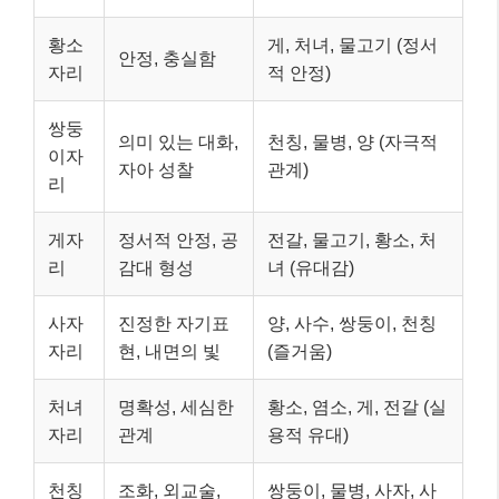
황소
게, 처녀, 물고기 (정서
안정, 충실함
자리
적 안정)
쌍둥
의미 있는 대화,
천칭, 물병, 양 (자극적
이자
자아 성찰
관계)
리
게자
정서적 안정, 공
전갈, 물고기, 황소, 처
리
감대 형성
녀 (유대감)
사자
진정한 자기표
양, 사수, 쌍둥이, 천칭
자리
현, 내면의 빛
(즐거움)
처녀
명확성, 세심한
황소, 염소, 게, 전갈 (실
자리
관계
용적 유대)
천칭
조화, 외교술,
쌍둥이, 물병, 사자, 사