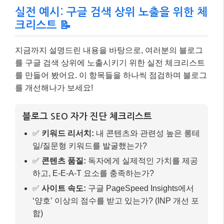
✅
키워드 리서치:
내 콘텐츠와 관련성 높은 롱테
일/질문형 키워드를 발굴했는가?
✅
콘텐츠 품질:
독자에게 실제적인 가치를 제공
하고, E-E-A-T 요소를 충족하는가?
✅
사이트 속도:
구글 PageSpeed Insights에서
‘양호’ 이상의 점수를 받고 있는가? (INP 개선 포
함)
✅
모바일 최적화:
모든 기기에서 블로그가 잘 보
이고 사용하기 편리한가?
✅
내부 링크:
관련성 있는 다른 블로그 글로 자
연스럽게 연결되어 있는가?
✅
메타 태그:
각 포스트의 제목 태그(Title Tag)
와 메타 설명(Meta Description)이 최적화되어
있는가?
✅
스키마 마크업:
FAQ, 레시피 등 콘텐츠 유형
에 맞는 구조화된 데이터를 적용했는가?