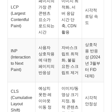
페이지의
이미지 최
LCP
가장 큰
적화, 서
시각적
(Largest
콘텐츠
버 응답
로딩 속
Contentful
요소가
시간 단
도
Paint)
로드되는
축, CDN
시간
활용
상호작
사용자
자바스크
INP
용 반응
상호작용
립트 최적
(Interaction
성 (2024
에 대한
화, 불필
to Next
년 3월부
페이지의
요한 스크
Paint)
터 FID
반응성
립트 제거
대체)
예상치
이미지/동
CLS
못한 레
영상 크기
(Cumulative
시각적
이아웃
지정, 동
Layout
안정성
이동 정
적 콘텐츠
Shift)