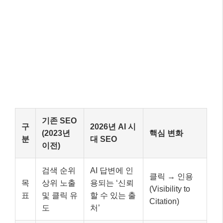
기존 SEO
구
2026년 AI 시
(2023년
핵심 변화
분
대 SEO
이전)
검색 순위
AI 답변에 인
클릭 → 인용
목
상위 노출
용되는 ‘신뢰
(Visibility to
표
및 클릭 유
할 수 있는 출
Citation)
도
처’