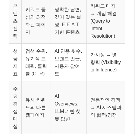
콘
키워드 매칭
키워드 중
명확한 답변,
텐
→ 개념 해결
심의 최적
깊이 있는 설
츠
(Query to
화된 페이
명, E-E-A-T
전
Intent
지
기반 콘텐츠
략
Resolution)
성
검색 순위,
AI 인용 횟수,
가시성 → 영
공
유기적 트
브랜드 언급,
향력 (Visibility
지
래픽, 클릭
사용자 참여
to Influence)
표
률 (CTR)
도
주
요
AI
유사 키워
전통적인 경쟁
경
Overviews,
드의 다른
→ AI 시스템과
쟁
LLM 기반 챗
웹페이지
의 협력/경쟁
대
봇 답변
상