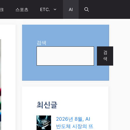
크
스포츠
ETC.
AI
검색
검
색
최신글
2026년 8월, AI
반도체 시장의 뜨