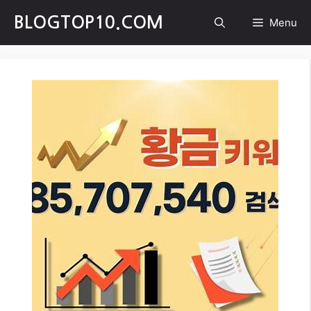
Skip
BLOGTOP10.COM
Menu
to
content