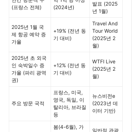
연간 방문객 수
약 1억 명 이상
발표 (2025
(프랑스 전체)
(2024년)
년 1월)
Travel And
2025년 1월 국
+19% (전년 동
Tour World
제 항공 예약 증
기 대비)
(2025년 2
가율
월)
2025년 초 외국
WTFI Live
인 숙박일수 증
+12% (전년 동
(2025년 2
가율 (파리 광역
기 대비)
월)
권)
프랑스, 미국,
뉴스비전e
영국, 독일, 이
주요 방문 국적
(2023년 데
탈리아, 브라질
이터 기반)
등
봄(4-6월), 가
일반적 관광