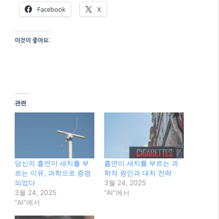
당신의 흡연이 새치를 부
흡연이 새치를 부르는 과
르는 이유, 과학으로 증명
학적 원인과 대처 전략
되었다
3월 24, 2025
3월 24, 2025
"AI"에서
"AI"에서
흰머리와 새치의 차이점,
원인, 치료 및 완화 방법
1월 21, 2025
"건강"에서
Categories
AI
Tags
Hair Whitening Mechanism
,
모발 관리
,
새치