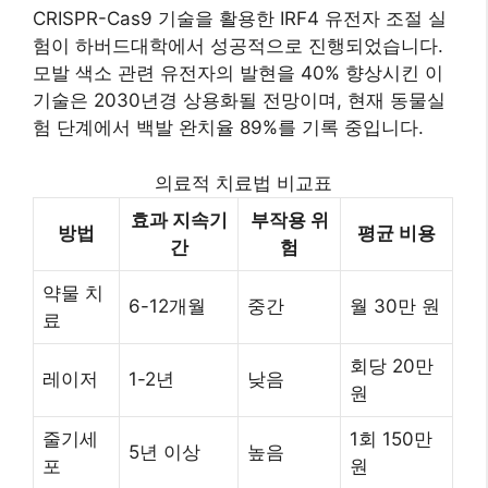
CRISPR-Cas9 기술을 활용한 IRF4 유전자 조절 실
험이 하버드대학에서 성공적으로 진행되었습니다.
모발 색소 관련 유전자의 발현을 40% 향상시킨 이
기술은 2030년경 상용화될 전망이며, 현재 동물실
험 단계에서 백발 완치율 89%를 기록 중입니다.
의료적 치료법 비교표
효과 지속기
부작용 위
방법
평균 비용
간
험
약물 치
6-12개월
중간
월 30만 원
료
회당 20만
레이저
1-2년
낮음
원
줄기세
1회 150만
5년 이상
높음
포
원