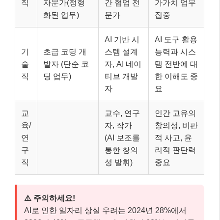
직
자문가(정형
간 협업 전
가가치 업무
화된 업무)
문가
집중
AI 기반 시
AI 도구 활용
기
초급 코딩 개
스템 설계
능력과 시스
술
발자 (단순 코
자, AI 네이
템 전반에 대
직
딩 업무)
티브 개발
한 이해도 중
자
요
교
교수, 연구
인간 고유의
육/
자, 작가
창의성, 비판
연
(AI 보조를
적 사고, 윤
구
통한 창의
리적 판단력
직
성 발휘)
중요
⚠️ 주의하세요!
AI로 인한 일자리 상실 우려는 2024년 28%에서