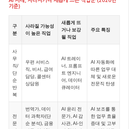
AI 시대, 사라지거나 새롭게 뜨는 직업군 (2026년
기준)
새롭게 뜨
구
사라질 가능성
거나 보강
주요 특징
분
이 높은 직업
될 직업
사
무
AI 트레이
우편 서비스
AI 자동화에
직/
너, 프롬프
직, 비서, 급여
따른 업무 대
단
트 엔지니
담당, 콜센터
체 및 새로운
순
어, 데이터
상담원
전문직 탄생
반
큐레이터
복
번역가, 데이
AI 윤리 전
AI 보조를 통
전
터 과학자(단
문가, AI 감
한 업무 효율
문
순 분석), 금융
사관, AI-인
증대 및 고부