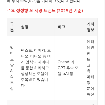
에 투자 수익(ROI)을 기대하고 있다고 합니다.
주요 생성형 AI 시장 트렌드 (2025년 기준)
구
기타
설명
비고
분
정보
엔터
멀
테인
텍스트, 이미지, 오
티
먼
디오, 비디오 등 여
모
트,
러 양식의 데이터
OpenAI의
달
교
를 통합 처리하고
GPT 후속 모
AI
육,
생성하는 모델이
델, xAI 등
의
마케
주목받고 있습니
부
팅
다.
상
분야
혁신