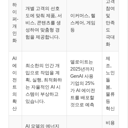
고객
하
개별 고객의 선호
참여
이
도에 맞춰 제품, 서
이커머스, 헬
및
퍼-
비스, 콘텐츠를 생
스케어, 게임
만족
개
성하여 맞춤형 경
등
도
인
험을 제공합니다.
극대
화
화
AI
제
델로이트는
에
최소한의 인간 개
조,
2025년까지
이
입으로 작업을 계
노인
GenAI 사용
전
획, 실행, 최적화하
돌
기업의 25%
트
는 자율적인 AI 시
봄,
가 AI 에이전
의
스템이 부상하고
물류
트를 배포할
확
있습니다.
등
것으로 예측
산
혁신
비용
AI 모델의 에너지