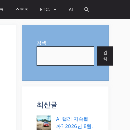
크
스포츠
ETC.
AI
검색
검
색
최신글
AI 랠리 지속될
까? 2026년 8월,