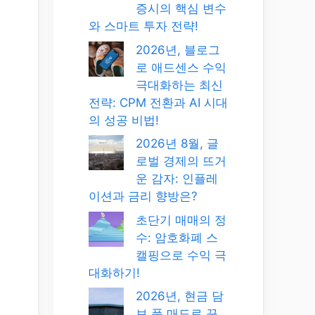
증시의 핵심 변수
와 스마트 투자 전략!
2026년, 블로그
로 애드센스 수익
극대화하는 최신
전략: CPM 전환과 AI 시대
의 성공 비법!
2026년 8월, 글
로벌 경제의 뜨거
운 감자: 인플레
이션과 금리 향방은?
초단기 매매의 정
수: 암호화폐 스
캘핑으로 수익 극
대화하기!
2026년, 현금 담
보 풋 매도로 꾸