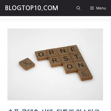
Skip
BLOGTOP10.COM
Menu
to
content