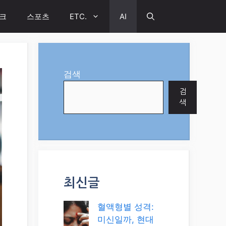
크
스포츠
ETC.
AI
검색
검
색
최신글
혈액형별 성격:
미신일까, 현대