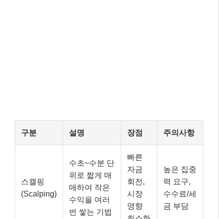
구분
설명
장점
주의사항
빠른
수초~수분 단
자금
높은 집중
위로 짧게 매
스캘핑
회전,
력 요구,
매하여 작은
(Scalping)
시장
수수료/세
수익을 여러
영향
금 부담
번 쌓는 기법
최소화
상대적
상승 추세 중
으로
일시적으로
안정적
눌림목 판
눌림목 매
하락하는 지
인 진
단의 어려
매
점(눌림목)에
입점,
움, 추세
서 매수 후 재
큰 수
이탈 위험
상승 시 매도
익 가
능성