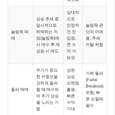
주가가 중요
강한
가짜 돌파
한 저항선을
상승
(False
강하게 돌파
모멘텀
Breakout)
돌파 매매
할 때 매수하
활용,
위험, 빠
여 추가 상승
빠른
른 손절매
을 노리는 기
수익
필수
법
기대
⚠️ 주의하세요!
어떤 기법을 선택하든
명확한 손절매 원칙
을
세우고 이를 철저히 지키는 것이 단타 매매의 성패
를 좌우합니다. 욕심은 금물!