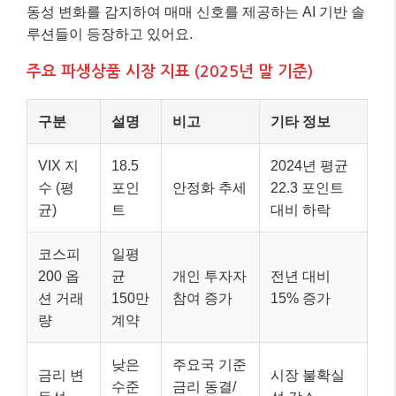
동성 변화를 감지하여 매매 신호를 제공하는 AI 기반 솔
루션들이 등장하고 있어요.
주요 파생상품 시장 지표 (2025년 말 기준)
구분
설명
비고
기타 정보
VIX 지
18.5
2024년 평균
수 (평
포인
안정화 추세
22.3 포인트
균)
트
대비 하락
코스피
일평
200 옵
균
개인 투자자
전년 대비
션 거래
150만
참여 증가
15% 증가
량
계약
낮은
주요국 기준
금리 변
시장 불확실
수준
금리 동결/