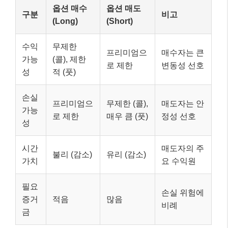
옵션 매수
옵션 매도
구분
비고
(Long)
(Short)
수익
무제한
프리미엄으
매수자는 큰
가능
(콜), 제한
로 제한
변동성 선호
성
적 (풋)
손실
프리미엄으
무제한 (콜),
매도자는 안
가능
로 제한
매우 큼 (풋)
정성 선호
성
시간
매도자의 주
불리 (감소)
유리 (감소)
가치
요 수익원
필요
손실 위험에
증거
적음
많음
비례
금