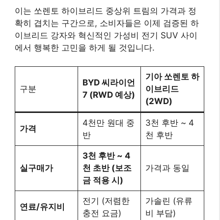
이는 쏘렌토 하이브리드 중상위 트림의 가격과 정
확히 겹치는 구간으로, 소비자들은 이제 검증된 하
이브리드 강자와 혁신적인 가성비 전기 SUV 사이
에서 행복한 고민을 하게 될 것입니다.
기아 쏘렌토 하
BYD 씨라이언
구분
이브리드
7 (RWD 예상)
(2WD)
4천만 원대 중
3천 후반 ~ 4
가격
반
천 후반
3천 후반 ~ 4
실구매가
천 초반 (보조
가격과 동일
금 적용 시)
전기 (저렴한
가솔린 (유류
연료/유지비
충전 요금)
비 부담)