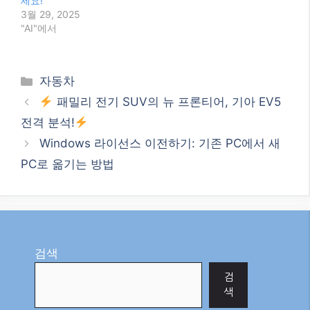
세요!
3월 29, 2025
"AI"에서
Categories
자동차
패밀리 전기 SUV의 뉴 프론티어, 기아 EV5
전격 분석!
Windows 라이선스 이전하기: 기존 PC에서 새
PC로 옮기는 방법
검색
검
색