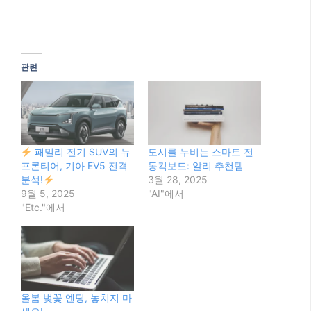
관련
패밀리 전기 SUV의 뉴
도시를 누비는 스마트 전
프론티어, 기아 EV5 전격
동킥보드: 알리 추천템
분석!
3월 28, 2025
9월 5, 2025
"AI"에서
"Etc."에서
올봄 벚꽃 엔딩, 놓치지 마