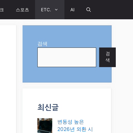
크
스포츠
ETC.
AI
검색
검
색
최신글
변동성 높은
2026년 외환 시