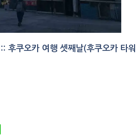
0 :: 후쿠오카 여행 셋째날(후쿠오카 타워