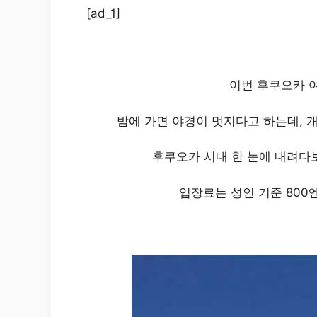
[ad_1]
이번 후쿠오카 
밤에 가면 야경이 멋지다고 하는데, 개
후쿠오카 시내 한 눈에 내려다보
입장료는 성인 기준 800엔