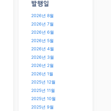
발행일
2026년 8월
2026년 7월
2026년 6월
2026년 5월
2026년 4월
2026년 3월
2026년 2월
2026년 1월
2025년 12월
2025년 11월
2025년 10월
2025년 9월