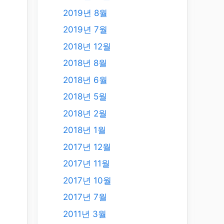
2019년 8월
2019년 7월
2018년 12월
2018년 8월
2018년 6월
2018년 5월
2018년 2월
2018년 1월
2017년 12월
2017년 11월
2017년 10월
2017년 7월
2011년 3월