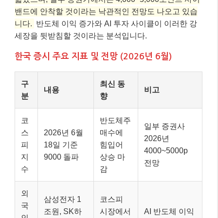
밴드에 안착할 것이라는 낙관적인 전망도 나오고 있습
니다.
반도체 이익 증가와 AI 투자 사이클이 이러한 강
세장을 뒷받침할 것이라는 분석입니다.
한국 증시 주요 지표 및 전망 (2026년 6월)
구
최신 동
내용
비고
분
향
코
반도체주
일부 증권사
스
2026년 6월
매수에
2026년
피
18일 기준
힘입어
4000~5000p
지
9000 돌파
상승 마
전망
수
감
외
삼성전자 1
코스피
국
조원, SK하
시장에서
AI 반도체 이익
인