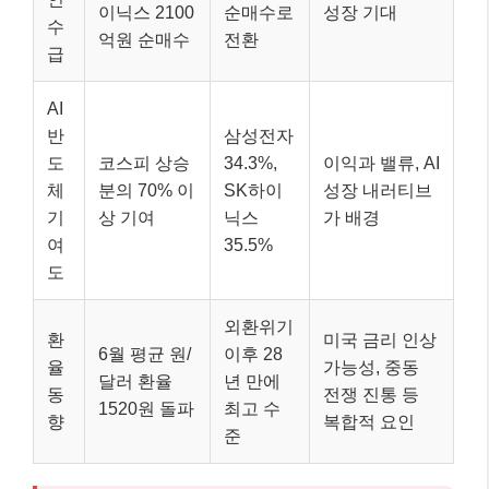
이닉스 2100
순매수로
성장 기대
수
억원 순매수
전환
급
AI
반
삼성전자
도
코스피 상승
34.3%,
이익과 밸류, AI
체
분의 70% 이
SK하이
성장 내러티브
기
상 기여
닉스
가 배경
여
35.5%
도
외환위기
환
미국 금리 인상
6월 평균 원/
이후 28
율
가능성, 중동
달러 환율
년 만에
동
전쟁 진통 등
1520원 돌파
최고 수
향
복합적 요인
준