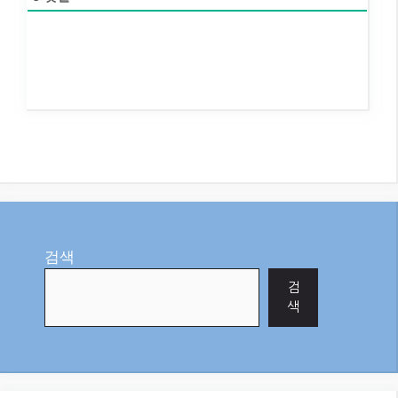
검색
검
색
최신글
오늘자 경제 뉴스: 글로벌 공급망 재
편과 인플레이션, 우리의 현명한 대
응 전략은?
수익을 극대화하는 암호화폐 스캘핑
전략: 2026년 최신 가이드
변동성 시장에서 꾸준한 수익을! 커
버드콜 전략으로 현금 흐름 만들기