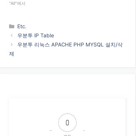
"All"에서
Categories
Etc.
우분투 IP Table
우분투 리눅스 APACHE PHP MYSQL 설치/삭
제
0