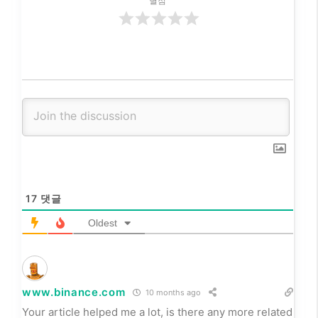
별점
17
댓글
Oldest
www.binance.com
10 months ago
Your article helped me a lot, is there any more related