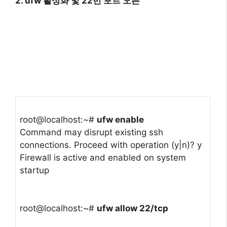
2. ufw 활성화 및 22번 포트 오픈
root@localhost:~#
ufw enable
Command may disrupt existing ssh
connections. Proceed with operation (y|n)? y
Firewall is active and enabled on system
startup
root@localhost:~#
ufw allow 22/tcp