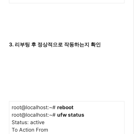
3. 리부팅 후 정상적으로 작동하는지 확인
root@localhost:~#
reboot
root@localhost:~#
ufw status
Status: active
To Action From