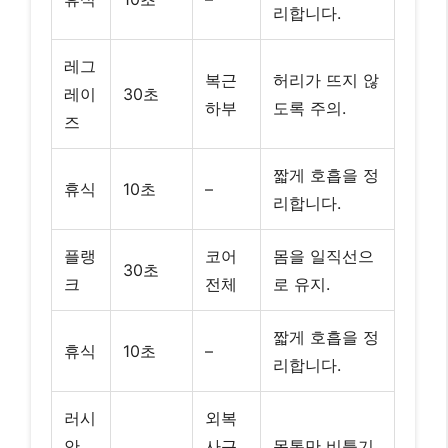
짧게 호흡을 정
휴식
10초
–
리합니다.
러시
외복
안
사근,
몸통만 비틀기,
30초
트위
내복
발 고정.
스트
사근
짧게 호흡을 정
휴식
10초
–
리합니다.
코어
버드
좌우 각
안정
허리 꺾이지 않
독
30초
성, 균
도록 주의.
형