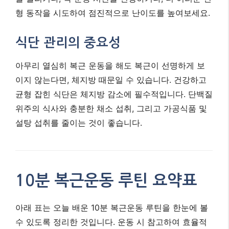
10분 복근운동 루틴 요약표
아래 표는 오늘 배운 10분 복근운동 루틴을 한눈에 볼
수 있도록 정리한 것입니다. 운동 시 참고하여 효율적
으로 루틴을 진행해 보세요.
시간/횟
수 (초
운동
운동
주의사항
보자 기
부위
준)
워밍
가볍게 몸을 풀
2-3분
전신
업
어줍니다.