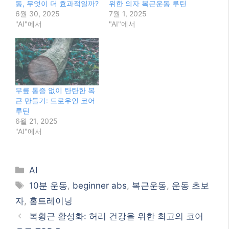
Categories
AI
Tags
10분 운동
,
beginner abs
,
복근운동
,
운동 초보
자
,
홈트레이닝
복횡근 활성화: 허리 건강을 위한 최고의 코어
운동 TOP 5
허리 통증 걱정 없이! 안전한 복근 운동 루틴
검색
검
색