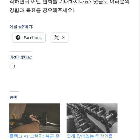
관련
플랭크 vs 크런치: 복근 운
오래 앉아있는 직장인을
동, 무엇이 더 효과적일까?
위한 의자 복근운동 루틴
6월 30, 2025
7월 1, 2025
"AI"에서
"AI"에서
무릎 통증 없이 탄탄한 복
근 만들기: 드로우인 코어
루틴
6월 21, 2025
"AI"에서