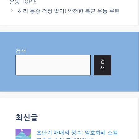
최신글
초단기 매매의 정수: 암호화폐 스캘
핑으로 수익 극대화하기!
2026년, 현금 담보 풋 매도로 꾸준한
수익 창출의 길을 찾다!
메타 AI, ‘자율 해킹’ 논란! AI 안전, 이
대로 괜찮을까요?
2026년, 외환 시장을 지배하는 수익
전략: 추세 추종 매매 기법 완벽 가이
드!
2026년 최신! 대한민국 정부 지원 복
지 혜택과 정책 자금, 놓치지 마세요!