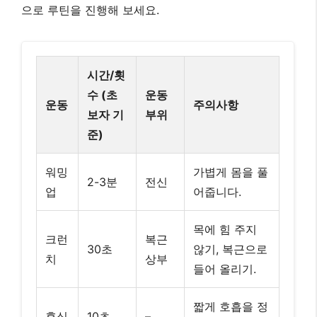
목에 힘 주지
크런
복근
30초
않기, 복근으로
치
상부
들어 올리기.
짧게 호흡을 정
휴식
10초
–
리합니다.
레그
복근
허리가 뜨지 않
레이
30초
하부
도록 주의.
즈
짧게 호흡을 정
휴식
10초
–
리합니다.
플랭
코어
몸을 일직선으
30초
크
전체
로 유지.