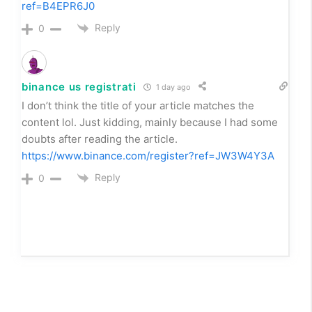
creative ideas. It is your article that makes me full of
hope. Thank you. But, I have a question, can you help
me?
Reply
0
Create a free account
23 days ago
Can you be more specific about the content of your
article? After reading it, I still have some doubts.
Hope you can help me.
https://accounts.binance.bh/en-ZA/register?
ref=B4EPR6J0
Reply
0
binance us registrati
1 day ago
I don’t think the title of your article matches the