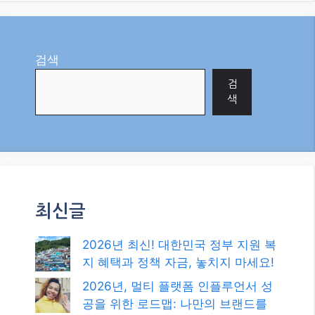
content lol. Just kidding, mainly because I had some
doubts after reading the article.
https://www.binance.com/register?ref=JW3W4Y3A
Reply
0
검색
검
색