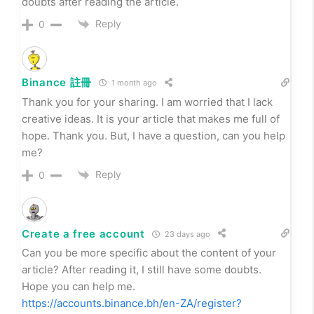
Your point of view caught my eye and was very
interesting. Thanks. I have a question for you.
https://www.binance.bh/futures/ref?
code=QCGZMHR6
Reply
0
Sign Up
1 month ago
I don’t think the title of your article matches the
content lol. Just kidding, mainly because I had some
doubts after reading the article.
Reply
0
Binance 註冊
1 month ago
Thank you for your sharing. I am worried that I lack