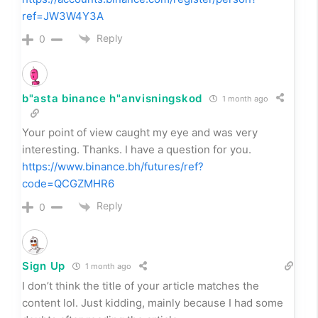
Binance代码
2 months ago
I don’t think the title of your article matches the
content lol. Just kidding, mainly because I had some
doubts after reading the article.
Reply
0
创建免费账户
2 months ago
Thanks for sharing. I read many of your blog posts,
cool, your blog is very good.
https://accounts.binance.com/register/person?
ref=JW3W4Y3A
Reply
0
b"asta binance h"anvisningskod
1 month ago