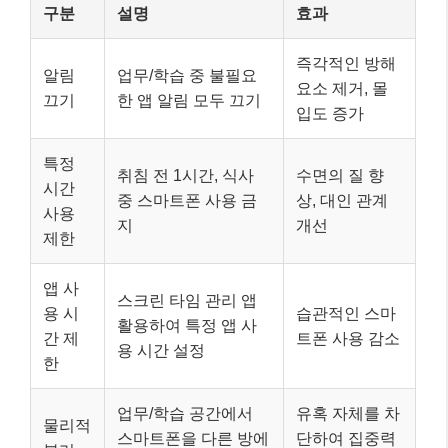
구분
설명
효과
즉각적인 방해
알림
업무/학습 중 불필요
요소 제거, 몰
끄기
한 앱 알림 모두 끄기
입도 증가
특정
취침 전 1시간, 식사
수면의 질 향
시간
중 스마트폰 사용 금
상, 대인 관계
사용
지
개선
제한
앱 사
스크린 타임 관리 앱
용 시
습관적인 스마
활용하여 특정 앱 사
간 제
트폰 사용 감소
용 시간 설정
한
업무/학습 공간에서
유혹 자체를 차
물리적
스마트폰을 다른 방에
단하여 집중력